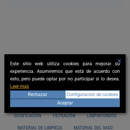
Este sitio web utiliza cookies para mejorar su
OTROS PRODUCTOS Y
experiencia. Asumiremos que está de acuerdo con
esto, pero puede optar por no participar si lo desea.
ACCESORIOS PARA PISCINAS
Leer más
BOMBAS
CASETAS
CLIMATIZACIÓN
Rechazar
Configuración de cookies
Aceptar
CLORACIÓN DE SAL
CUBIERTAS
DOSIFICACIÓN
FILTRACIÓN
LIMPIAFONDOS
MATERIAL DE LIMPIEZA
MATERIAL DEL VASO