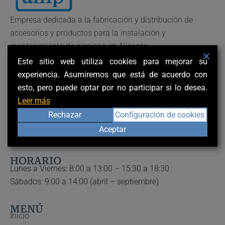
Empresa dedicada a la fabricación y distribución de
accesorios y productos para la instalación y
mantenimiento de piscinas en Alicante.
CONTACTO
Este sitio web utiliza cookies para mejorar su
Polígono Industrial Los Valeros
experiencia. Asumiremos que está de acuerdo con
Calle Rio Taibilla 25.
esto, pero puede optar por no participar si lo desea.
03178 Benijófar, Alicante.
Leer más
Rechazar
Configuración de cookies
Teléfono:
(+34) 966 710 428
Aceptar
Mail:
clientes@piscinasaniplevante.com
HORARIO
Lunes a Viernes: 8:00 a 13:00 – 15:30 a 18:30
Sábados: 9:00 a 14:00 (abril – septiembre)
MENÚ
Inicio