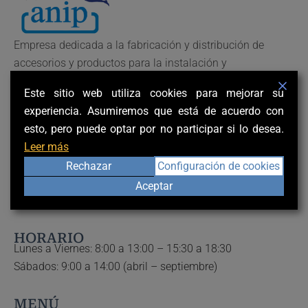
Empresa dedicada a la fabricación y distribución de
accesorios y productos para la instalación y
mantenimiento de piscinas en Alicante.
Este sitio web utiliza cookies para mejorar su
CONTACTO
Polígono Industrial Los Valeros
experiencia. Asumiremos que está de acuerdo con
Calle Rio Taibilla 25.
esto, pero puede optar por no participar si lo desea.
03178 Benijófar, Alicante.
Leer más
Rechazar
Configuración de cookies
Teléfono:
(+34) 966 710 428
Aceptar
Mail:
clientes@piscinasaniplevante.com
HORARIO
Lunes a Viernes: 8:00 a 13:00 – 15:30 a 18:30
Sábados: 9:00 a 14:00 (abril – septiembre)
MENÚ